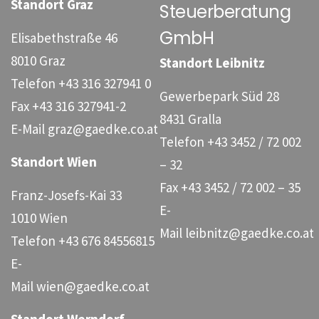
Standort Graz
Steuerberatung
begründet dies
einen geldwerten
GmbH
Elisabethstraße 46
Vorteil
8010 Graz
Standort Leibnitz
(Sachbezug),
Telefon
+43 316 327941 0
Gewerbepark Süd 28
welcher der vollen
Fax
+43 316 327941-2
8431 Gralla
Abgabenpflicht
E-Mail
graz@gaedke.co.at
Telefon
+43 3452 / 72 002
unterliegt. Mit
Standort Wien
– 32
Wirksamkeit ab
Fax
+43 3452 / 72 002 – 35
1.1.2025 […]
Franz-Josefs-Kai 33
E-
1010 Wien
Mail
leibnitz@gaedke.co.at
Telefon
+43 676 84556815
E-
Mail
wien@gaedke.co.at
Standort Werndorf