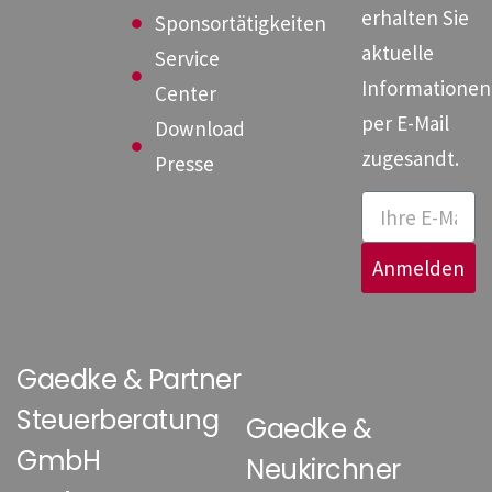
Erstellung einer
Unterkunft
erhalten Sie
Sponsortätigkeiten
langfristigen
(Zimmer,
aktuelle
Service
Planung und
Appartement oder
Informationen
Center
konkret […]
Wohnung)
per E-Mail
Download
bereitgestellt
zugesandt.
Presse
wird. Stellt die
Arbeitgeberin bzw.
der Arbeitgeber
Anmelden
einem
Arbeitnehmer
kostenlos oder
Gaedke & Partner
verbilligt
Steuerberatung
Gaedke &
Wohnraum zur
GmbH
Neukirchner
Verfügung, so