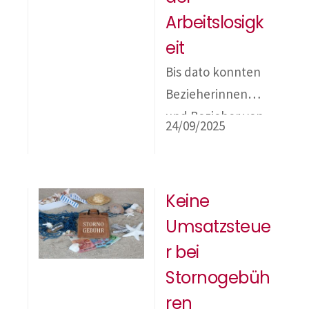
Arbeitslosigk
eit
Bis dato konnten
Bezieherinnen
und Bezieher von
24/09/2025
Arbeitslosengeld
oder
Notstandshilfe in
Keine
Österreich bis zur
Umsatzsteue
Geringfügigkeitsgr
enze (im Jahr 2025
r bei
= € 551,10 pro
Stornogebüh
Monat)
ren