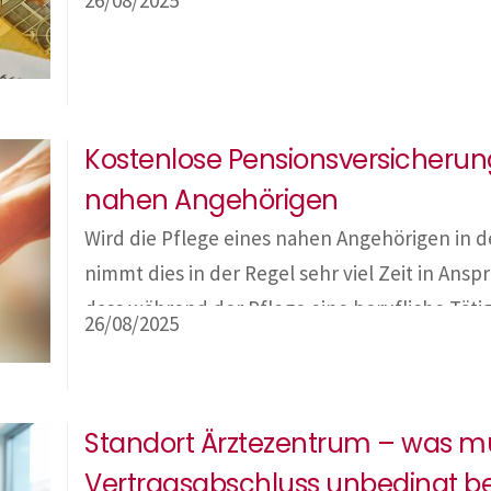
Möglichkeit, pro Arbeitnehmerin bzw. Arbeit
maximal € 1.000,00 an steuerfreier Prämie ausz
eine Verlängerung der Mitarbeiterprämienre
Evaluierung geplant. Abgabenrechtliche Beh
Kostenlose Pensionsversicherung
nahen Angehörigen
Wird die Pflege eines nahen Angehörigen in 
nimmt dies in der Regel sehr viel Zeit in Ansp
dass während der Pflege eine berufliche Tätig
26/08/2025
vollem Ausmaß ausgeübt werden kann. Um zu 
Pflege nachteilig auf die spätere Pension aus
Standort Ärztezentrum – was m
Vertragsabschluss unbedingt b