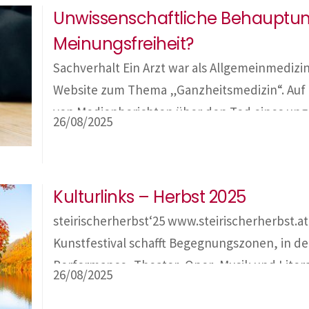
Unwissenschaftliche Behauptu
beispielsweise zu Therapie- oder Rehazwec
Meinungsfreiheit?
einen Selbstbehalt pro […]
Sachverhalt Ein Arzt war als Allgemeinmedizin
Website zum Thema „Ganzheitsmedizin“. Auf die
von Medienberichten über den Tod eines un
26/08/2025
Folgen eines Zeckenbisses – dass durch diese
Ängste geschürt werden. Er vertritt die Ansi
niemals vor Krankheit schützen und […]
Kulturlinks – Herbst 2025
steirischerherbst‘25 www.steirischerherbst.at 
Kunstfestival schafft Begegnungszonen, in de
Performance, Theater, Oper, Musik und Litera
26/08/2025
Kulturhauptstadt 2003 wird einmal mehr zum 
internationalem Flair. Lichtstadt Feldkirch ww