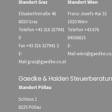
Standort Graz
Standort Wien
Elisabethstraße 46
Franz-Josefs-Kai 33
8010 Graz
1010 Wien
Telefon
+43 316 327941
Telefon
+43 676
0
84556815
Fax
+43 316 327941-2
E-
E-
Mail
wien@gaedke.co.
Mail
graz@gaedke.co.at
Gaedke & Haiden Steuerberat
Standort Pöllau
Schloss 1
8225 Pöllau