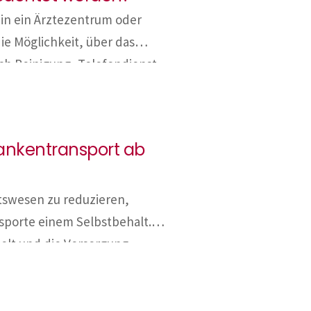
 in ein Ärztezentrum oder
die Möglichkeit, über das
ch Reinigung, Telefondienst,
 können sich für die einzelnen
ergieeffekte ergeben und auch
zustellenden Kosten-Nutzen-
ankentransport ab
tswesen zu reduzieren,
sporte einem Selbstbehalt.
ielt und die Versorgung
sporte unterliegen einem
e keine akute medizinische
lanbare Krankentransporte,