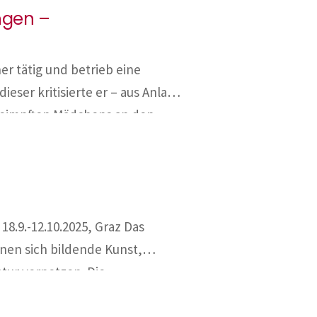
ngen –
ken, beziehen, müssen nunmehr
er tätig und betrieb eine
ser kritisierte er – aus Anlass
geimpften Mädchens an den
 Berichte fälschlicherweise
cht, dass chemische Impfungen
18.9.-12.10.2025, Graz Das
nen sich bildende Kunst,
tur vernetzen. Die
kulturellen Treffpunkt mit
w.lichtstadt.at 9.-12.10.2025,