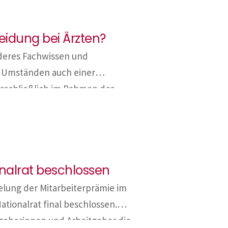
leidung bei Ärzten?
nderes Fachwissen und
r Umständen auch einer
usschließlich im Rahmen des
er hinausgehende Privatnutzung
eren Anschaffung und auch
triebsausgabe von der Steuer
g […]
onalrat beschlossen
lung der Mitarbeiterprämie im
tionalrat final beschlossen.
geberinnen und Arbeitgeber die