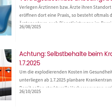
Verlegen Ärztinnen bzw. Ärzte ihren Standort
eröffnen dort eine Praxis, so besteht oftmals 
Ärztezentrum auch Dienstleistungen im Berei
26/08/2025
Sekretariat etc. zentral zu beziehen. Dadurch
dort niedergelassenen Ärzte wesentliche Syn
Kosten gespart werden. Im Rahmen einer an
Achtung: Selbstbehalte beim Kr
Analyse […]
1.7.2025
Um die explodierenden Kosten im Gesundhei
unterliegen ab 1.7.2025 planbare Krankentran
Damit sollen strukturelle Verbesserungen erz
26/10/2025
langfristig abgesichert werden. Welche Tran
Selbstbehalt? Patientinnen und Patienten, di
Versorgung benötigen, sondern regelmäßig p