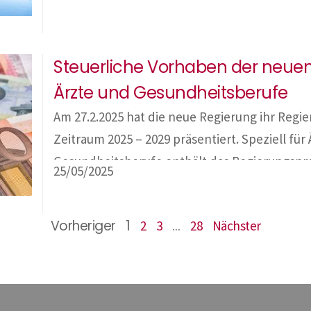
Feldkirch Nach Sonnenuntergang bespielt das
mittelalterlichen Gebäude von Feldkirch. Re
Steuerliche Vorhaben der neue
Künstler und Kollektive rücken die Stadt […]
Ärzte und Gesundheitsberufe
Am 27.2.2025 hat die neue Regierung ihr Reg
Zeitraum 2025 – 2029 präsentiert. Speziell für
Gesundheitsberufe enthält das Regierungsp
25/05/2025
Maßnahmen im Kapitel „Gesundheit, Pflege, So
Maßnahmen zur Entbürokratisierung, Digitali
Vorheriger
1
…
2
3
28
Nächster
Attraktivitätssteigerung in diesen Berufsfeld
Maßnahmen Die nachfolgende Übersicht biet
Überblick […]