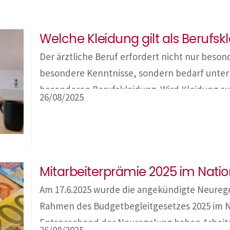
Welche Kleidung gilt als Berufsk
Der ärztliche Beruf erfordert nicht nur beso
besondere Kenntnisse, sondern bedarf unte
besonderen Berufskleidung. Wird Kleidung a
26/08/2025
ärztlichen Berufs genutzt und ist eine darüb
weitestgehend ausgeschlossen, so können d
deren Reinigung als Werbungskosten bzw. Be
abgesetzt werden. Absetzbare Berufskleidun
Mitarbeiterprämie 2025 im Nati
Am 17.6.2025 wurde die angekündigte Neurege
Rahmen des Budgetbegleitgesetzes 2025 im Na
Entsprechend der Neuregelung haben Arbeit
26/08/2025