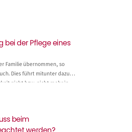
nehmer im Kalenderjahr 2025
uzahlen. Für das Jahr 2026 ist
gelung unter entsprechender
andlung […]
 bei der Pflege eines
der Familie übernommen, so
ruch. Dies führt mitunter dazu,
keit nicht bzw. nicht mehr in
verhindern, dass sich die
wirkt, […]
uss beim
eachtet werden?