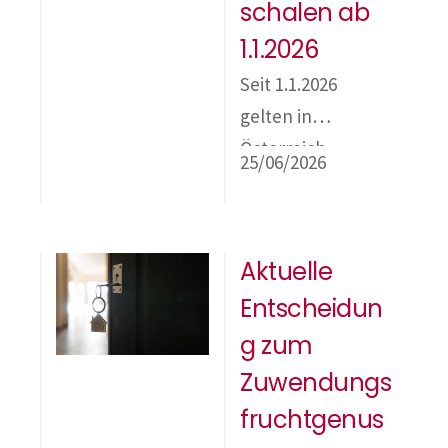
schalen ab
1.1.2026
Seit 1.1.2026
gelten in
Österreich
25/06/2026
bundesweit
einheitliche
Trinkgeldpauschal
Aktuelle
en für gewisse
Entscheidun
Branchen. Im
Rahmen des
g zum
Steuerrechts sind
Zuwendungs
Trinkgelder dabei
fruchtgenus
weiterhin