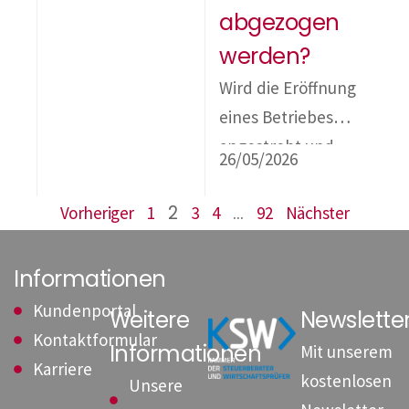
Wirtschaftsstandor
abgezogen
t verbessert und
werden?
Unternehmen in
Wird die Eröffnung
ihrer Verwaltung
eines Betriebes
entlastet werden
angestrebt und
sollen. Im Zuge
26/05/2026
kommt es vor
der
dessen Eröffnung
angekündigten
2
…
Vorheriger
1
3
4
92
Nächster
hierfür zu
Maßnahmen soll
Ausgaben,
die
Informationen
sogenannten
Buchführungsgren
Kundenportal
Weitere
Newslett
Vorgründungsauf
ze auf € 1 Mio.
Kontaktformular
Informationen
wendungen, so
Mit unserem
angehoben und
Karriere
stellt sich die
kostenlosen
ein
Unsere
Frage, ob diese