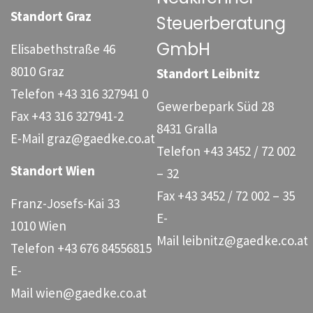
Standort Graz
Steuerberatung
spätere
Betriebsgründung
GmbH
Elisabethstraße 46
gilt der Gründer
8010 Graz
Standort Leibnitz
gegenüber […]
Telefon
+43 316 327941 0
Gewerbepark Süd 28
Fax
+43 316 327941-2
8431 Gralla
E-Mail
graz@gaedke.co.at
Telefon
+43 3452 / 72 002
Standort Wien
– 32
Fax
+43 3452 / 72 002 – 35
Franz-Josefs-Kai 33
E-
1010 Wien
Mail
leibnitz@gaedke.co.at
Telefon
+43 676 84556815
E-
Mail
wien@gaedke.co.at