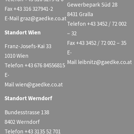
Gewerbepark Süd 28
Fax
+43 316 327941-2
8431 Gralla
E-Mail
graz@gaedke.co.at
Telefon
+43 3452 / 72 002
Standort Wien
– 32
Fax
+43 3452 / 72 002 – 35
Franz-Josefs-Kai 33
E-
1010 Wien
Mail
leibnitz@gaedke.co.at
Telefon
+43 676 84556815
E-
Mail
wien@gaedke.co.at
Standort Werndorf
Bundesstrasse 138
8402 Werndorf
Telefon
+43 3135 52 701