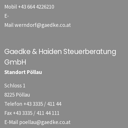
Mobil
+43 664 4226210
E-
Mail
werndorf@gaedke.co.at
Gaedke & Haiden Steuerberatung
GmbH
Standort Pöllau
Schloss 1
8225 Pöllau
Telefon
+43 3335 / 411 44
Fax
+43 3335 / 411 44 111
E-Mail
poellau@gaedke.co.at