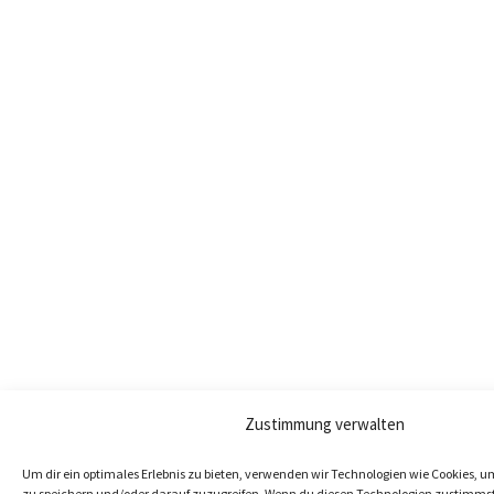
Zustimmung verwalten
Um dir ein optimales Erlebnis zu bieten, verwenden wir Technologien wie Cookies, 
zu speichern und/oder darauf zuzugreifen. Wenn du diesen Technologien zustimmst