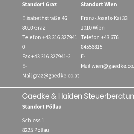
Standort Graz
Standort Wien
Elisabethstraße 46
Franz-Josefs-Kai 33
8010 Graz
1010 Wien
Telefon
+43 316 327941
Telefon
+43 676
0
84556815
Fax
+43 316 327941-2
E-
E-
Mail
wien@gaedke.co.
Mail
graz@gaedke.co.at
Gaedke & Haiden Steuerberat
Standort Pöllau
Schloss 1
8225 Pöllau