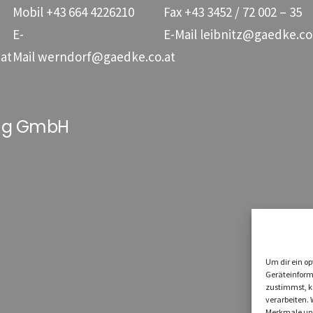
Mobil
+43 664 4226210
Fax
+43 3452 / 72 002 – 35
E-
E-Mail
leibnitz@gaedke.co
at
Mail
werndorf@gaedke.co.at
ung GmbH
Um dir ein op
Geräteinform
zustimmst, kö
verarbeiten.
Merkmale und