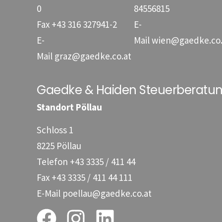
0
84556815
Fax
+43 316 327941-2
E-
E-
Mail
wien@gaedke.co.
Mail
graz@gaedke.co.at
Gaedke & Haiden Steuerberat
Standort Pöllau
Schloss 1
8225 Pöllau
Telefon
+43 3335 / 411 44
Fax
+43 3335 / 411 44 111
E-Mail
poellau@gaedke.co.at