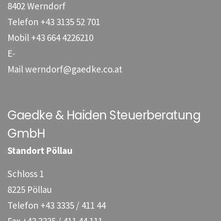
8402 Werndorf
Telefon
+43 3135 52 701
Mobil
+43 664 4226210
E-
Mail
werndorf@gaedke.co.at
Gaedke & Haiden Steuerberatung
GmbH
Standort Pöllau
Schloss 1
8225 Pöllau
Telefon
+43 3335 / 411 44
Fax
+43 3335 / 411 44 111