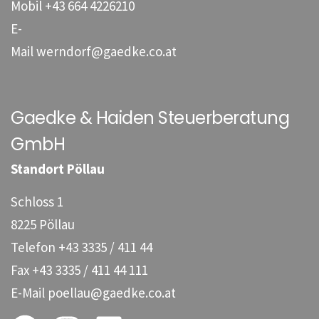
Mobil
+43 664 4226210
E-
Mail
werndorf@gaedke.co.at
Gaedke & Haiden Steuerberatung
GmbH
Standort Pöllau
Schloss 1
8225 Pöllau
Telefon
+43 3335 / 411 44
Fax
+43 3335 / 411 44 111
E-Mail
poellau@gaedke.co.at