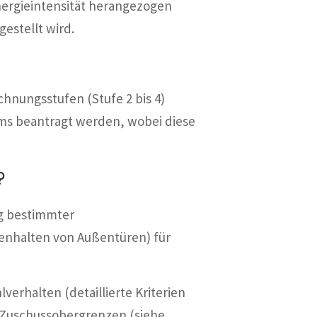
Energieintensität herangezogen
estellt wird.
chnungsstufen (Stufe 2 bis 4)
ums beantragt werden, wobei diese
?
ng bestimmter
enhalten von Außentüren) für
erhalten (detaillierte Kriterien
i Zuschussobergrenzen (siehe