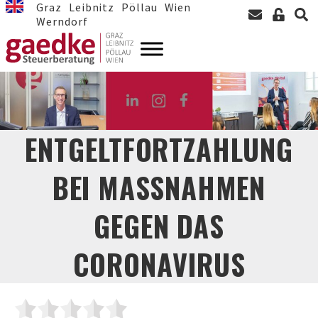
Graz
Leibnitz
Pöllau
Wien
Werndorf
ENTGELTFORTZAHLUNG
BEI MASSNAHMEN G
EGEN DAS C
ORONAVIRUS