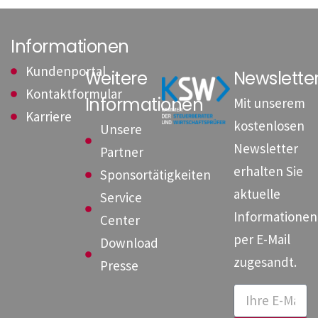
Informationen
Kundenportal
Weitere
Newslett
Kontaktformular
Informationen
Mit unserem
Karriere
kostenlosen
Unsere
Newsletter
Partner
erhalten Sie
Sponsortätigkeiten
aktuelle
Service
Informationen
Center
per E-Mail
Download
zugesandt.
Presse