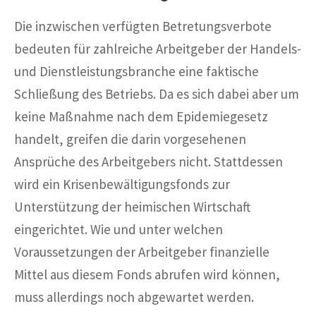
Die inzwischen verfügten Betretungsverbote
bedeuten für zahlreiche Arbeitgeber der Handels-
und Dienstleistungsbranche eine faktische
Schließung des Betriebs. Da es sich dabei aber um
keine Maßnahme nach dem Epidemiegesetz
handelt, greifen die darin vorgesehenen
Ansprüche des Arbeitgebers nicht. Stattdessen
wird ein Krisenbewältigungsfonds zur
Unterstützung der heimischen Wirtschaft
eingerichtet. Wie und unter welchen
Voraussetzungen der Arbeitgeber finanzielle
Mittel aus diesem Fonds abrufen wird können,
muss allerdings noch abgewartet werden.