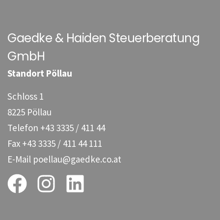
Gaedke & Haiden Steuerberatung
GmbH
Standort Pöllau
Schloss 1
8225 Pöllau
Telefon
+43 3335 / 411 44
Fax
+43 3335 / 411 44 111
E-Mail
poellau@gaedke.co.at