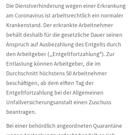
Die Dienstverhinderung wegen einer Erkrankung
am Coronavirus ist arbeitsrechtlich ein normaler
Krankenstand. Der erkrankte Arbeitnehmer
behält deshalb für die gesetzliche Dauer seinen
Anspruch auf Ausbezahlung des Entgelts durch
den Arbeitgeber („Entgeltfortzahlung“). Zur
Entlastung können Arbeitgeber, die im
Durchschnitt höchstens 50 Arbeitnehmer
beschäftigen, ab dem elften Tag der
Entgeltfortzahlung bei der Allgemeinen
Unfallversicherungsanstalt einen Zuschuss
beantragen.
Bei einer behördlich angeordneten Quarantäne