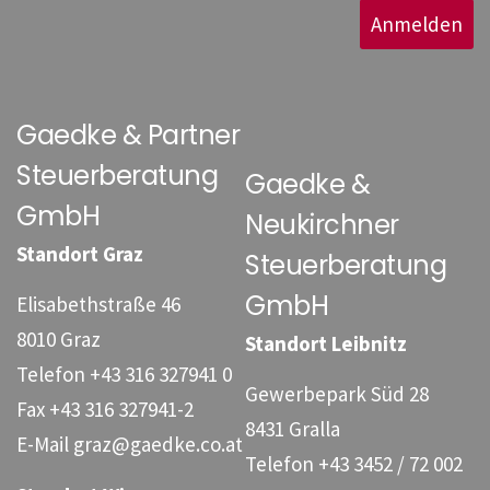
Anmelden
Gaedke & Partner
Steuerberatung
Gaedke &
GmbH
Neukirchner
Standort Graz
Steuerberatung
GmbH
Elisabethstraße 46
8010 Graz
Standort Leibnitz
Telefon
+43 316 327941 0
Gewerbepark Süd 28
Fax
+43 316 327941-2
8431 Gralla
E-Mail
graz@gaedke.co.at
Telefon
+43 3452 / 72 002