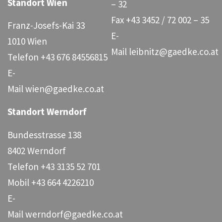
Standort Wien
– 32
Fax
+43 3452 / 72 002 – 35
Franz-Josefs-Kai 33
E-
1010 Wien
Mail
leibnitz@gaedke.co.at
Telefon
+43 676 84556815
E-
Mail
wien@gaedke.co.at
Standort Werndorf
Bundesstrasse 138
8402 Werndorf
Telefon
+43 3135 52 701
Mobil
+43 664 4226210
E-
Mail
werndorf@gaedke.co.at