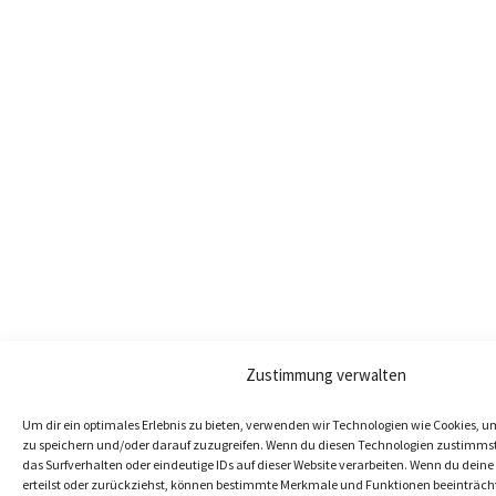
Zustimmung verwalten
Um dir ein optimales Erlebnis zu bieten, verwenden wir Technologien wie Cookies, 
zu speichern und/oder darauf zuzugreifen. Wenn du diesen Technologien zustimmst
das Surfverhalten oder eindeutige IDs auf dieser Website verarbeiten. Wenn du dei
erteilst oder zurückziehst, können bestimmte Merkmale und Funktionen beeinträch