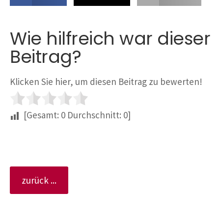
Wie hilfreich war dieser
Beitrag?
Klicken Sie hier, um diesen Beitrag zu bewerten!
[Gesamt:
0
Durchschnitt:
0
]
zurück ...