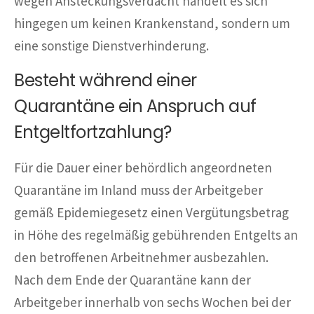
wegen Ansteckungsverdacht handelt es sich
hingegen um keinen Krankenstand, sondern um
eine sonstige Dienstverhinderung.
Besteht während einer
Quarantäne ein Anspruch auf
Entgeltfortzahlung?
Für die Dauer einer behördlich angeordneten
Quarantäne im Inland muss der Arbeitgeber
gemäß Epidemiegesetz einen Vergütungsbetrag
in Höhe des regelmäßig gebührenden Entgelts an
den betroffenen Arbeitnehmer ausbezahlen.
Nach dem Ende der Quarantäne kann der
Arbeitgeber innerhalb von sechs Wochen bei der