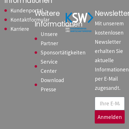
Informationen
Kundenportal
Weitere
Newslett
Kontaktformular
Informationen
Mit unserem
Karriere
kostenlosen
Unsere
Newsletter
Partner
erhalten Sie
Sponsortätigkeiten
aktuelle
Service
Informationen
Center
per E-Mail
Download
zugesandt.
Presse
Anmelden