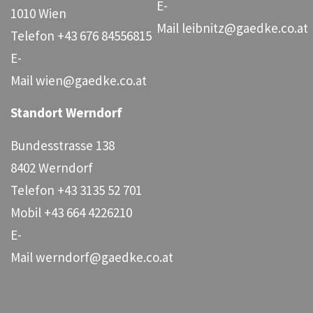
E-
1010 Wien
Mail
leibnitz@gaedke.co.at
Telefon
+43 676 84556815
E-
Mail
wien@gaedke.co.at
Standort Werndorf
Bundesstrasse 138
8402 Werndorf
Telefon
+43 3135 52 701
Mobil
+43 664 4226210
E-
Mail
werndorf@gaedke.co.at