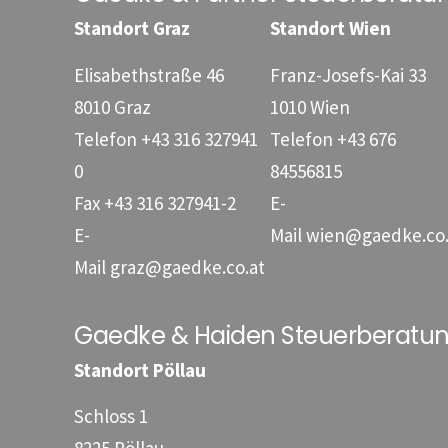
Standort Graz
Standort Wien
Elisabethstraße 46
Franz-Josefs-Kai 33
8010 Graz
1010 Wien
Telefon
+43 316 327941
Telefon
+43 676
0
84556815
Fax
+43 316 327941-2
E-
E-
Mail
wien@gaedke.co.
Mail
graz@gaedke.co.at
Gaedke & Haiden Steuerberat
Standort Pöllau
Schloss 1