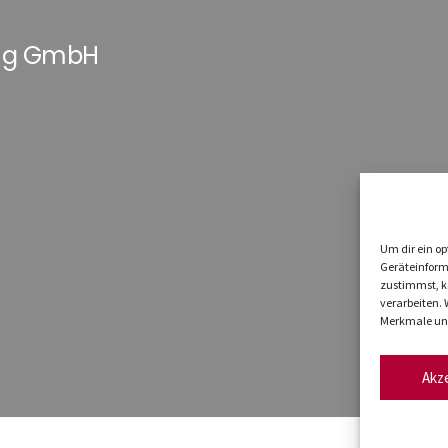
ung GmbH
Um dir ein op
Geräteinform
zustimmst, kö
verarbeiten.
Merkmale und
Akz