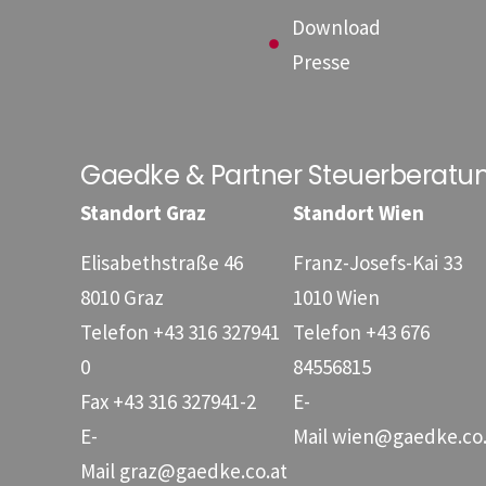
Download
Presse
Gaedke & Partner Steuerberat
Standort Graz
Standort Wien
Elisabethstraße 46
Franz-Josefs-Kai 33
8010 Graz
1010 Wien
Telefon
+43 316 327941
Telefon
+43 676
0
84556815
Fax
+43 316 327941-2
E-
E-
Mail
wien@gaedke.co.
Mail
graz@gaedke.co.at