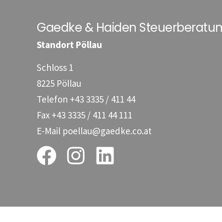
Gaedke & Haiden Steuerberat
Standort Pöllau
Schloss 1
8225 Pöllau
Telefon
+43 3335 / 411 44
Fax
+43 3335 / 411 44 111
E-Mail
poellau@gaedke.co.at