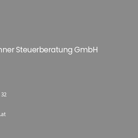
hner Steuerberatung GmbH
 32
.at