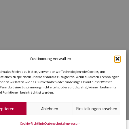
Zustimmung verwalten
timales Erlebnis zu bieten, verwenden wir Technologien wie Cookies, um
ationen zu speichern und/oder darauf zuzugreifen. Wenn du diesen Technologien
nnen wir Daten wie das Surfverhalten oder eindeutige IDs auf dieser Website
 Wenn du deine Zustimmung nicht erteilst oder zurückziehst, können bestimmte
 Funktionen beeinträchtigt werden.
eptieren
Ablehnen
Einstellungen ansehen
Cookie-Richtlinie
Datenschutz
Impressum