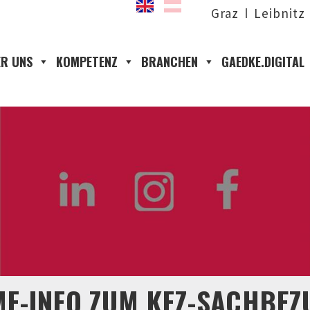
Graz
Leibnitz
R UNS
KOMPETENZ
BRANCHEN
GAEDKE.DIGITAL
MF-INFO ZUM KFZ-SACHBEZ