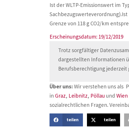
Ist der WLTP-Emissionswert im Ty
Sachbezugswerteverordnung).Ist 
Grenze von 118 g CO2/km entspr
Erscheinungsdatum: 19/12/2019
Trotz sorgfältiger Datenzusam
dargestellten Informationen 
Berufsberechtigung jederzeit 
Über uns:
Wir verstehen uns als 
in
Graz
,
Leibnitz
,
Pöllau
und
Wien
sozialrechtlichen Fragen. Vereinb
teilen
teilen