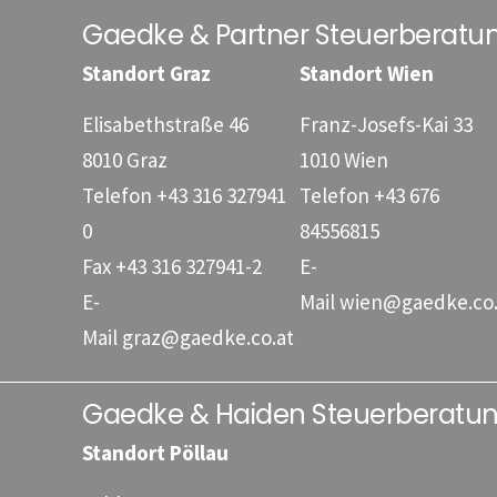
Gaedke & Partner Steuerberat
Standort Graz
Standort Wien
Elisabethstraße 46
Franz-Josefs-Kai 33
8010 Graz
1010 Wien
Telefon
+43 316 327941
Telefon
+43 676
0
84556815
Fax
+43 316 327941-2
E-
E-
Mail
wien@gaedke.co.
Mail
graz@gaedke.co.at
Gaedke & Haiden Steuerberat
Standort Pöllau