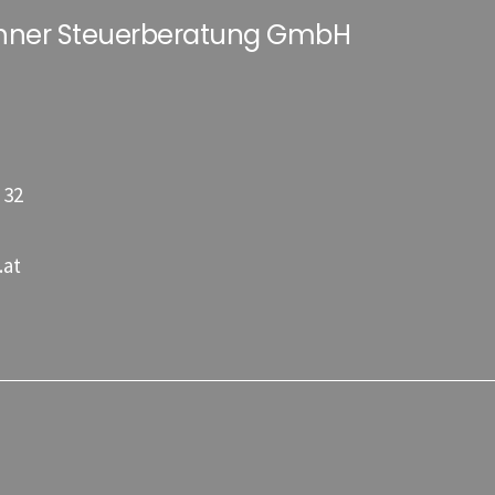
hner Steuerberatung GmbH
 32
.at