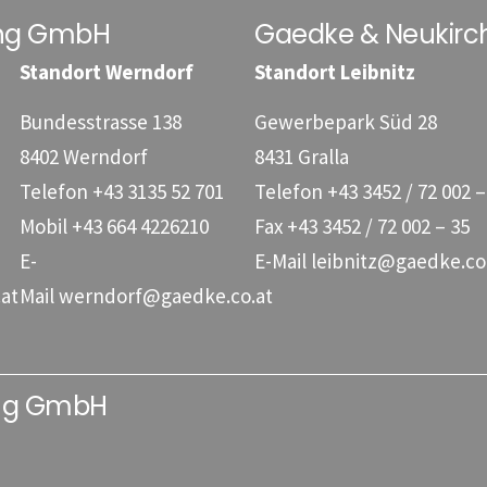
ung GmbH
Gaedke & Neukirc
Standort Werndorf
Standort Leibnitz
Bundesstrasse 138
Gewerbepark Süd 28
8402 Werndorf
8431 Gralla
Telefon
+43 3135 52 701
Telefon
+43 3452 / 72 002 –
Mobil
+43 664 4226210
Fax
+43 3452 / 72 002 – 35
E-
E-Mail
leibnitz@gaedke.co
at
Mail
werndorf@gaedke.co.at
ung GmbH