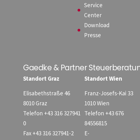
Service
Center
Download
Presse
Gaedke & Partner Steuerberat
Standort Graz
Standort Wien
Elisabethstraße 46
Franz-Josefs-Kai 33
8010 Graz
1010 Wien
Telefon
+43 316 327941
Telefon
+43 676
0
84556815
Fax
+43 316 327941-2
E-