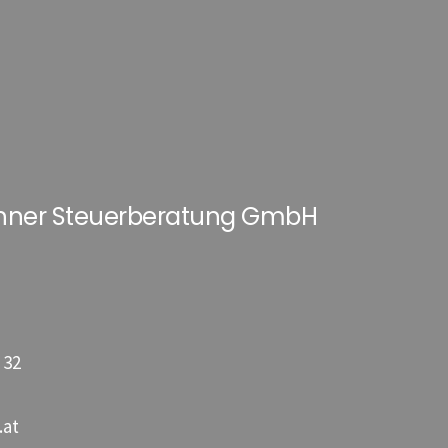
hner Steuerberatung GmbH
 32
.at