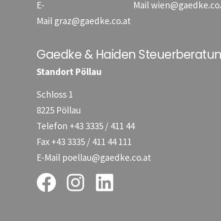
E-
Mail
wien@gaedke.co.
Mail
graz@gaedke.co.at
Gaedke & Haiden Steuerberat
Standort Pöllau
Schloss 1
8225 Pöllau
Telefon
+43 3335 / 411 44
Fax
+43 3335 / 411 44 111
E-Mail
poellau@gaedke.co.at