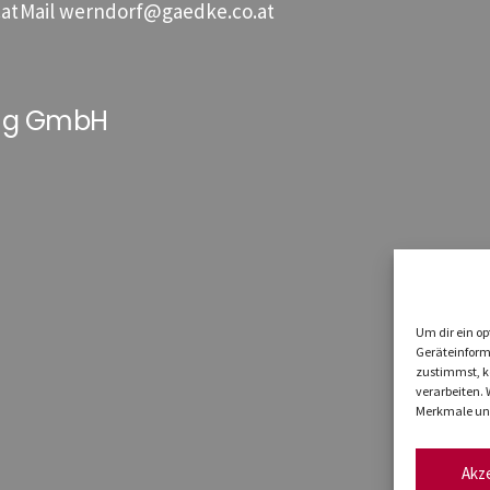
at
Mail
werndorf@gaedke.co.at
ung GmbH
Um dir ein op
Geräteinform
zustimmst, kö
verarbeiten.
Merkmale und
Akz