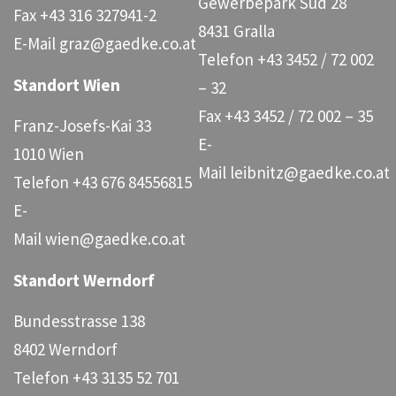
Gewerbepark Süd 28
Fax
+43 316 327941-2
8431 Gralla
E-Mail
graz@gaedke.co.at
Telefon
+43 3452 / 72 002
Standort Wien
– 32
Fax
+43 3452 / 72 002 – 35
Franz-Josefs-Kai 33
E-
1010 Wien
Mail
leibnitz@gaedke.co.at
Telefon
+43 676 84556815
E-
Mail
wien@gaedke.co.at
Standort Werndorf
Bundesstrasse 138
8402 Werndorf
Telefon
+43 3135 52 701