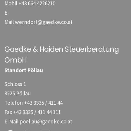
Mobil
+43 664 4226210
E-
Mail
werndorf@gaedke.co.at
Gaedke & Haiden Steuerberatung
GmbH
Standort Pöllau
Schloss 1
8225 Pöllau
Telefon
+43 3335 / 411 44
Fax
+43 3335 / 411 44 111
E-Mail
poellau@gaedke.co.at