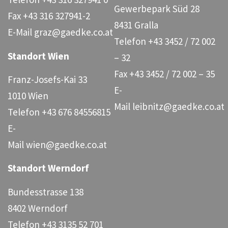
Gewerbepark Süd 28
Fax
+43 316 327941-2
8431 Gralla
E-Mail
graz@gaedke.co.at
Telefon
+43 3452 / 72 002
Standort Wien
– 32
Fax
+43 3452 / 72 002 – 35
Franz-Josefs-Kai 33
E-
1010 Wien
Mail
leibnitz@gaedke.co.at
Telefon
+43 676 84556815
E-
Mail
wien@gaedke.co.at
Standort Werndorf
Bundesstrasse 138
8402 Werndorf
Telefon
+43 3135 52 701