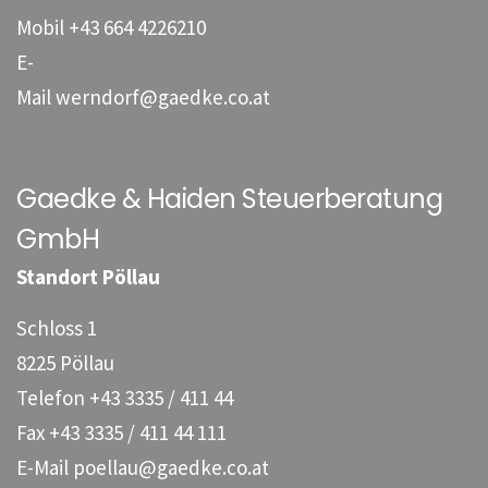
Mobil
+43 664 4226210
E-
Mail
werndorf@gaedke.co.at
Gaedke & Haiden Steuerberatung
GmbH
Standort Pöllau
Schloss 1
8225 Pöllau
Telefon
+43 3335 / 411 44
Fax
+43 3335 / 411 44 111
E-Mail
poellau@gaedke.co.at