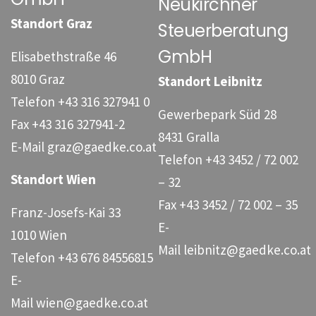
Neukirchner
Standort Graz
Steuerberatung
GmbH
Elisabethstraße 46
8010 Graz
Standort Leibnitz
Telefon
+43 316 327941 0
Gewerbepark Süd 28
Fax
+43 316 327941-2
8431 Gralla
E-Mail
graz@gaedke.co.at
Telefon
+43 3452 / 72 002
Standort Wien
– 32
Fax
+43 3452 / 72 002 – 35
Franz-Josefs-Kai 33
E-
1010 Wien
Mail
leibnitz@gaedke.co.at
Telefon
+43 676 84556815
E-
Mail
wien@gaedke.co.at