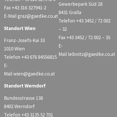
Gewerbepark Süd 28
Fax
+43 316 327941-2
8431 Gralla
E-Mail
graz@gaedke.co.at
Telefon
+43 3452 / 72 002
Standort Wien
– 32
Fax
+43 3452 / 72 002 – 35
Franz-Josefs-Kai 33
E-
1010 Wien
Mail
leibnitz@gaedke.co.at
Telefon
+43 676 84556815
E-
Mail
wien@gaedke.co.at
Standort Werndorf
Bundesstrasse 138
8402 Werndorf
Telefon
+43 3135 52 701