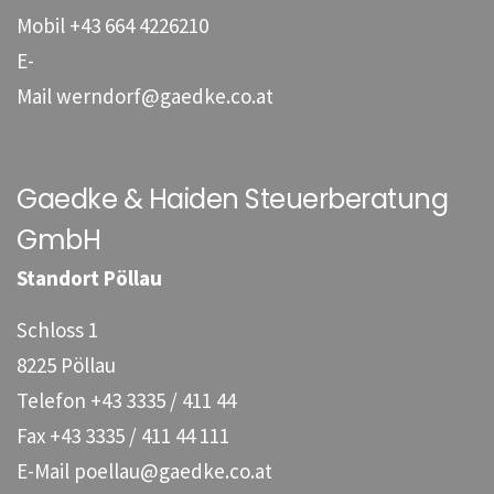
Mobil
+43 664 4226210
E-
Mail
werndorf@gaedke.co.at
Gaedke & Haiden Steuerberatung
GmbH
Standort Pöllau
Schloss 1
8225 Pöllau
Telefon
+43 3335 / 411 44
Fax
+43 3335 / 411 44 111
E-Mail
poellau@gaedke.co.at