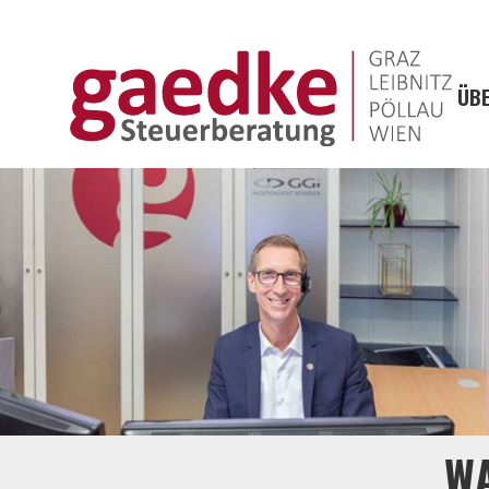
ÜBE
WA