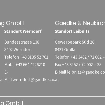
ung GmbH
Gaedke & Neukirc
Standort Werndorf
Standort Leibnitz
Bundesstrasse 138
Gewerbepark Süd 28
8402 Werndorf
8431 Gralla
Telefon
+43 3135 52 701
Telefon
+43 3452 / 72 002 –
Mobil
+43 664 4226210
Fax
+43 3452 / 72 002 – 35
E-
E-Mail
leibnitz@gaedke.co
at
Mail
werndorf@gaedke.co.at
ung GmbH