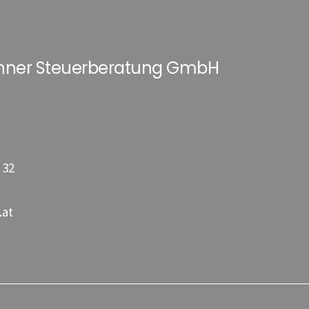
hner Steuerberatung GmbH
 32
.at