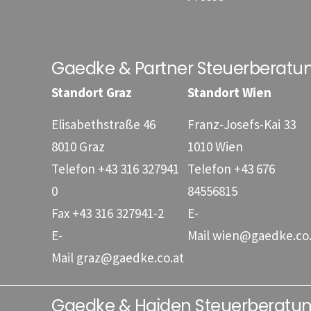
Gaedke & Partner Steuerberat
Standort Graz
Standort Wien
Elisabethstraße 46
Franz-Josefs-Kai 33
8010 Graz
1010 Wien
Telefon
+43 316 327941
Telefon
+43 676
0
84556815
Fax
+43 316 327941-2
E-
E-
Mail
wien@gaedke.co.
Mail
graz@gaedke.co.at
Gaedke & Haiden Steuerberat