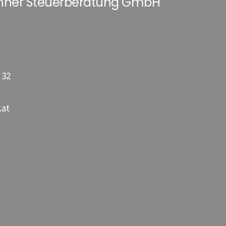
hner Steuerberatung GmbH
 32
.at