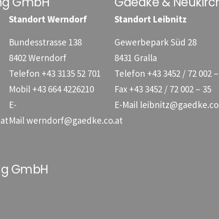
ung GmbH
Gaedke & Neukirc
Standort Werndorf
Standort Leibnitz
Bundesstrasse 138
Gewerbepark Süd 28
8402 Werndorf
8431 Gralla
Telefon
+43 3135 52 701
Telefon
+43 3452 / 72 002 –
Mobil
+43 664 4226210
Fax
+43 3452 / 72 002 – 35
E-
E-Mail
leibnitz@gaedke.co
at
Mail
werndorf@gaedke.co.at
ung GmbH