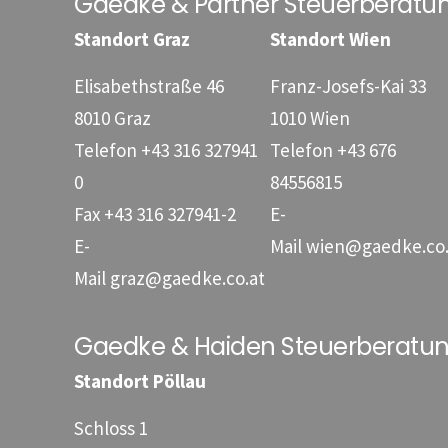
Gaedke & Partner Steuerberat
Standort Graz
Standort Wien
Elisabethstraße 46
Franz-Josefs-Kai 33
8010 Graz
1010 Wien
Telefon
+43 316 327941
Telefon
+43 676
0
84556815
Fax
+43 316 327941-2
E-
E-
Mail
wien@gaedke.co.
Mail
graz@gaedke.co.at
Gaedke & Haiden Steuerberat
Standort Pöllau
Schloss 1