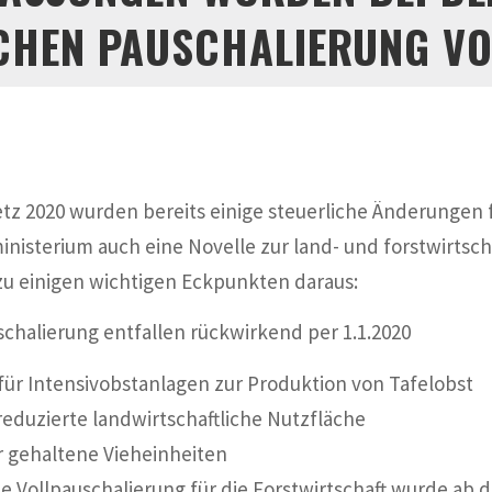
ICHEN PAUSCHALIERUNG V
z 2020 wurden bereits einige steuerliche Änderungen f
nisterium auch eine Novelle zur land- und forstwirtsch
k zu einigen wichtigen Eckpunkten daraus:
chalierung entfallen rückwirkend per 1.1.2020
für Intensivobstanlagen zur Produktion von Tafelobst
reduzierte landwirtschaftliche Nutzfläche
r gehaltene Vieheinheiten
ie Vollpauschalierung für die Forstwirtschaft wurde ab 