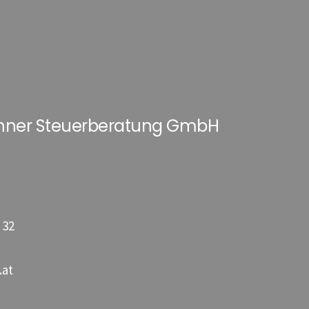
hner Steuerberatung GmbH
 32
.at