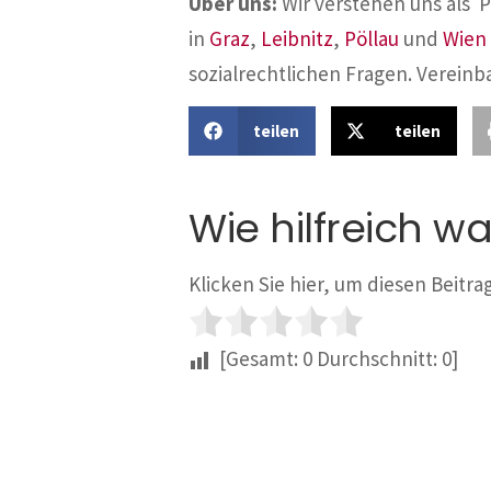
Über uns:
Wir verstehen uns als 
in
Graz
,
Leibnitz
,
Pöllau
und
Wien
sozialrechtlichen Fragen. Vereinb
teilen
teilen
Wie hilfreich wa
Klicken Sie hier, um diesen Beitr
[Gesamt:
0
Durchschnitt:
0
]