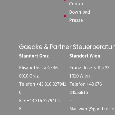
Center
Download
Presse
Gaedke & Partner Steuerberat
Standort Graz
Standort Wien
Elisabethstraße 46
Franz-Josefs-Kai 33
8010 Graz
1010 Wien
Telefon
+43 316 327941
Telefon
+43 676
0
84556815
Fax
+43 316 327941-2
E-
E-
Mail
wien@gaedke.co.