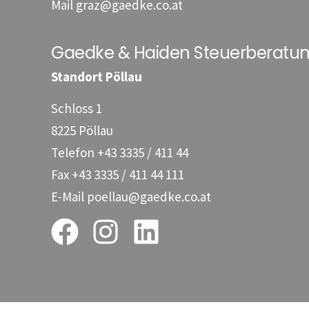
Mail
graz@gaedke.co.at
Gaedke & Haiden Steuerberat
Standort Pöllau
Schloss 1
8225 Pöllau
Telefon
+43 3335 / 411 44
Fax
+43 3335 / 411 44 111
E-Mail
poellau@gaedke.co.at