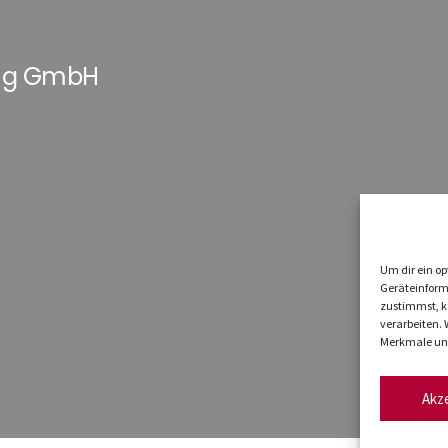
ung GmbH
Um dir ein op
Geräteinform
zustimmst, kö
verarbeiten.
Merkmale und
Akz