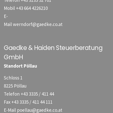
Mobil
+43 664 4226210
E-
Mail
werndorf@gaedke.co.at
Gaedke & Haiden Steuerberatung
GmbH
Standort Pöllau
Schloss 1
8225 Pöllau
Telefon
+43 3335 / 411 44
Fax
+43 3335 / 411 44 111
E-Mail
poellau@gaedke.co.at