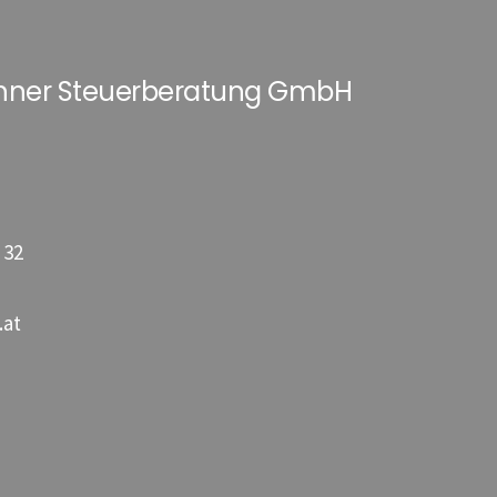
hner Steuerberatung GmbH
 32
.at