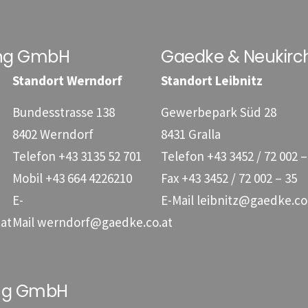
ung GmbH
Gaedke & Neukirc
Standort Werndorf
Standort Leibnitz
Bundesstrasse 138
Gewerbepark Süd 28
8402 Werndorf
8431 Gralla
Telefon
+43 3135 52 701
Telefon
+43 3452 / 72 002 –
Mobil
+43 664 4226210
Fax
+43 3452 / 72 002 – 35
E-
E-Mail
leibnitz@gaedke.co
at
Mail
werndorf@gaedke.co.at
ung GmbH