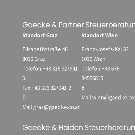
Gaedke & Partner Steuerberat
Standort Graz
Standort Wien
Elisabethstraße 46
Franz-Josefs-Kai 33
8010 Graz
1010 Wien
Telefon
+43 316 327941
Telefon
+43 676
0
84556815
Fax
+43 316 327941-2
E-
E-
Mail
wien@gaedke.co.
Mail
graz@gaedke.co.at
Gaedke & Haiden Steuerberat