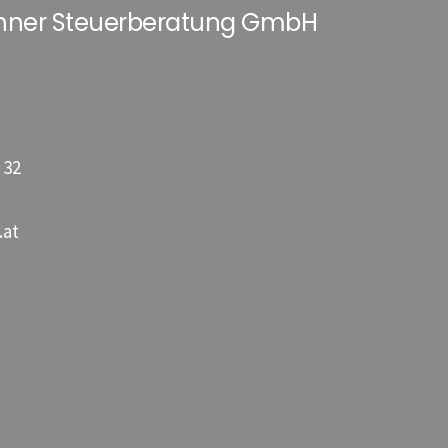
hner Steuerberatung GmbH
 32
.at