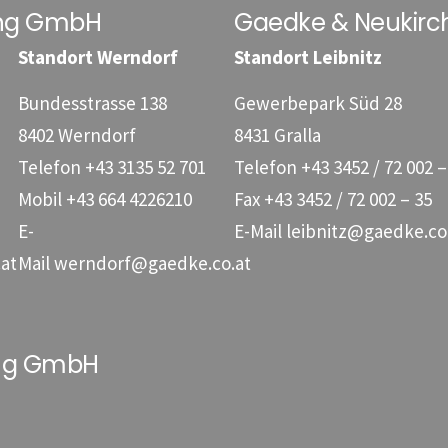
ung GmbH
Gaedke & Neukirc
Standort Werndorf
Standort Leibnitz
Bundesstrasse 138
Gewerbepark Süd 28
8402 Werndorf
8431 Gralla
Telefon
+43 3135 52 701
Telefon
+43 3452 / 72 002 –
Mobil
+43 664 4226210
Fax
+43 3452 / 72 002 – 35
E-
E-Mail
leibnitz@gaedke.co
at
Mail
werndorf@gaedke.co.at
ung GmbH