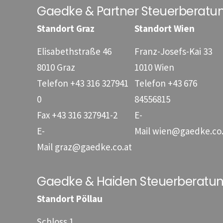
Gaedke & Partner Steuerberat
Standort Graz
Standort Wien
Elisabethstraße 46
Franz-Josefs-Kai 33
8010 Graz
1010 Wien
Telefon
+43 316 327941
Telefon
+43 676
0
84556815
Fax
+43 316 327941-2
E-
E-
Mail
wien@gaedke.co.
Mail
graz@gaedke.co.at
Gaedke & Haiden Steuerberat
Standort Pöllau
Schloss 1