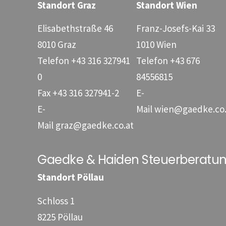
Standort Graz
Standort Wien
Elisabethstraße 46
Franz-Josefs-Kai 33
8010 Graz
1010 Wien
Telefon
+43 316 327941
Telefon
+43 676
0
84556815
Fax
+43 316 327941-2
E-
E-
Mail
wien@gaedke.co.
Mail
graz@gaedke.co.at
Gaedke & Haiden Steuerberat
Standort Pöllau
Schloss 1
8225 Pöllau